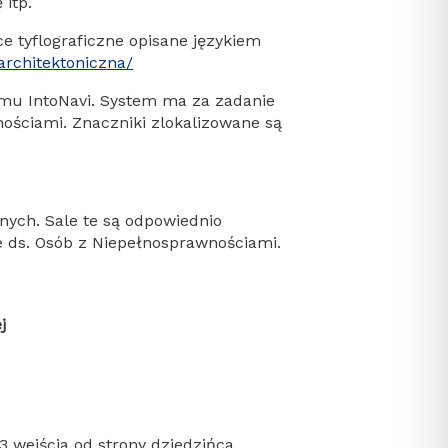
itp.
 tyflograficzne opisane językiem
architektoniczna/
mu IntoNavi. System ma za zadanie
ościami. Znaczniki zlokalizowane są
nych. Sale te są odpowiednio
ze ds. Osób z Niepełnosprawnościami.
j
3 wejścia od strony dziedzińca.