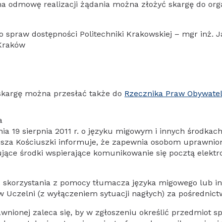
na odmowę realizacji żądania można złożyć skargę do or
 spraw dostępności Politechniki Krakowskiej – mgr inż. J
 Kraków
skargę można przesłać także do
Rzecznika Praw Obywatel
a
dnia 19 sierpnia 2011 r. o języku migowym i innych środkac
eusza Kościuszki informuje, że zapewnia osobom uprawni
ące środki wspierające komunikowanie się pocztą elektr
 skorzystania z pomocy tłumacza języka migowego lub in
 w Uczelni (z wyłączeniem sytuacji nagłych) za pośredni
wnionej zaleca się, by w zgłoszeniu określić przedmiot 