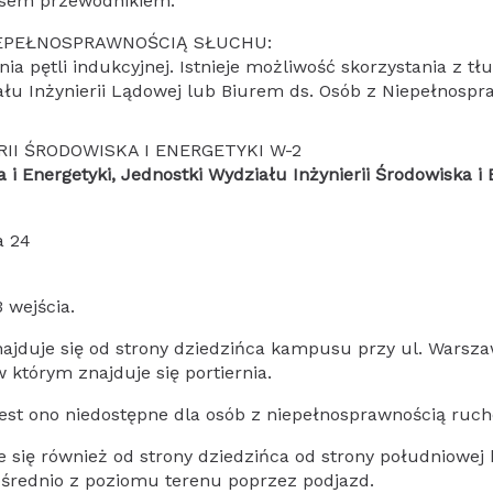
 psem przewodnikiem.
IEPEŁNOSPRAWNOŚCIĄ SŁUCHU:
nia pętli indukcyjnej. Istnieje możliwość skorzystania z 
łu Inżynierii Lądowej lub Biurem ds. Osób z Niepełnospr
II ŚRODOWISKA I ENERGETYKI W-2
 i Energetyki, Jednostki Wydziału Inżynierii Środowiska i 
a 24
 wejścia.
najduje się od strony dziedzińca kampusu przy ul. Warsza
 którym znajduje się portiernia.
jest ono niedostępne dla osób z niepełnosprawnością ruc
 się również od strony dziedzińca od strony południowej 
średnio z poziomu terenu poprzez podjazd.