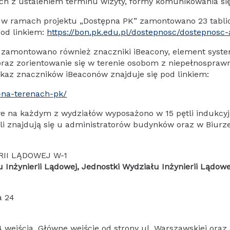
h z ustaleniem terminu wizyty, formy komunikowania się 
w ramach projektu „Dostępna PK” zamontowano 23 tablice
pod linkiem:
https://bon.pk.edu.pl/dostepnosc/dostepnosc-
 zamontowano również znaczniki iBeacony, element syste
raz zorientowanie się w terenie osobom z niepełnosprawn
Wykaz znaczników iBeaconów znajduje się pod linkiem:
i-na-terenach-pk/
e na każdym z wydziałów wyposażono w 15 pętli indukcyj
tli znajdują się u administratorów budynków oraz w Biur
RII LĄDOWEJ W-1
u Inżynierii Lądowej, Jednostki Wydziału Inżynierii Lądowe
a 24
 wejścia. Główne wejście od strony ul. Warszawskiej oraz 