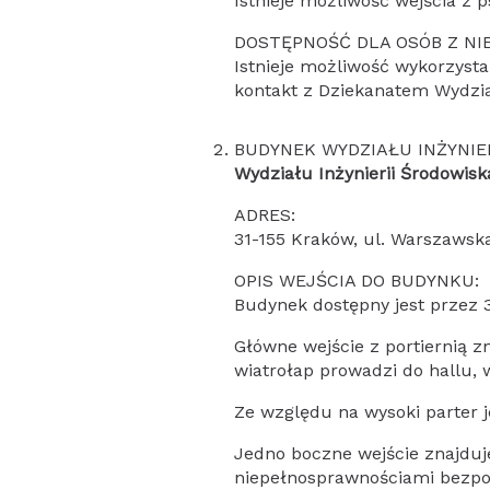
Istnieje możliwość wejścia z
DOSTĘPNOŚĆ DLA OSÓB Z N
Istnieje możliwość wykorzysta
kontakt z Dziekanatem Wydzia
BUDYNEK WYDZIAŁU INŻYNIER
Wydziału Inżynierii Środowiska
ADRES:
31-155 Kraków, ul. Warszawsk
OPIS WEJŚCIA DO BUDYNKU:
Budynek dostępny jest przez 3
Główne wejście z portiernią z
wiatrołap prowadzi do hallu, w
Ze względu na wysoki parter 
Jedno boczne wejście znajduje
niepełnosprawnościami bezpo