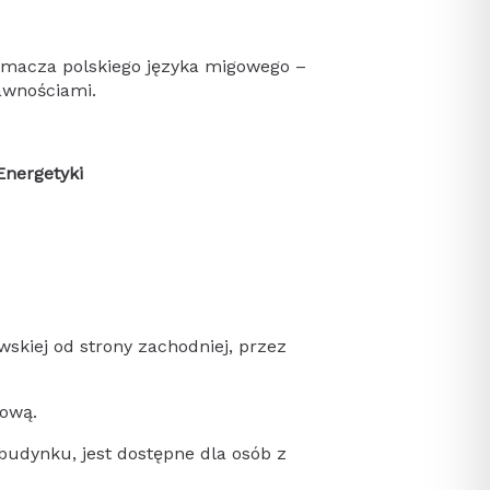
tłumacza polskiego języka migowego –
awnościami.
Energetyki
wskiej od strony zachodniej, przez
hową.
budynku, jest dostępne dla osób z