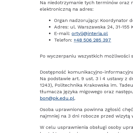
Na niedotrzymanie tych terminów oraz 
elektroniczną na adres:
Organ nadzorujący: Koordynator do
Adres: ul. Warszawska 24, 31-155
E-mail:
ortylj@interia.pl
Telefon:
+48 506 285 397
Po wyczerpaniu wszystkich możliwości 
Dostępność komunikacyjno-informacyjn
Na podstawie art. 9 ust. 3 i 4 ustawy z 
1243), Politechnika Krakowska im. Tad
tłumacza języka migowego oraz następuj
bon@pk.edu.pl
.
Osoba uprawniona powinna zgłosić chęć
najmniej na 3 dni robocze przed wizytą
W celu usprawnienia obsługi osoby upra