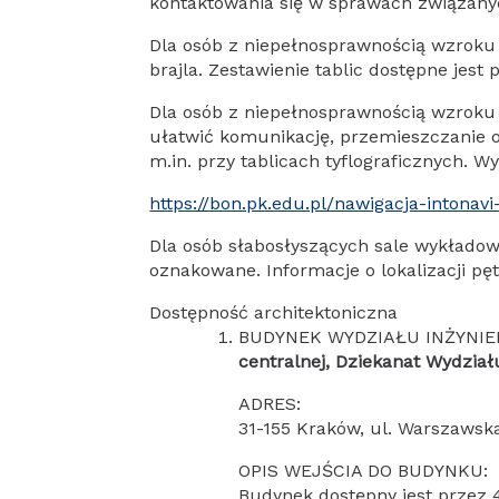
kontaktowania się w sprawach związanyc
Dla osób z niepełnosprawnością wzroku 
brajla. Zestawienie tablic dostępne jest 
Dla osób z niepełnosprawnością wzroku
ułatwić komunikację, przemieszczanie o
m.in. przy tablicach tyflograficznych. 
https://bon.pk.edu.pl/nawigacja-intonav
Dla osób słabosłyszących sale wykładow
oznakowane. Informacje o lokalizacji pę
Dostępność architektoniczna
BUDYNEK WYDZIAŁU INŻYNIE
centralnej, Dziekanat Wydział
ADRES:
31-155 Kraków, ul. Warszawsk
OPIS WEJŚCIA DO BUDYNKU:
Budynek dostępny jest przez 4