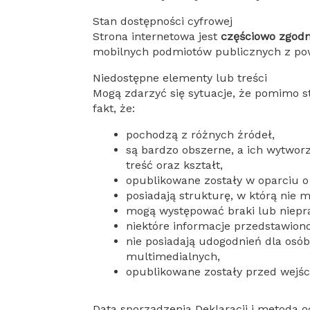
Stan dostępności cyfrowej
Strona internetowa jest
częściowo zgod
mobilnych podmiotów publicznych z po
Niedostępne elementy lub treści
Mogą zdarzyć się sytuacje, że pomimo 
fakt, że:
pochodzą z różnych źródeł,
są bardzo obszerne, a ich wytwor
treść oraz kształt,
opublikowane zostały w oparciu o 
posiadają strukturę, w którą nie m
mogą występować braki lub niepra
niektóre informacje przedstawiono
nie posiadają udogodnień dla osó
multimedialnych,
opublikowane zostały przed wejśc
Data sporządzenia Deklaracji i metoda o