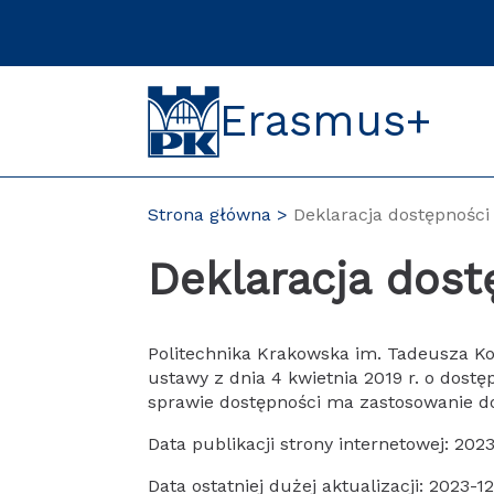
Przejdź
do
treści
Erasmus+
Strona główna
Deklaracja dostępności
Deklaracja dost
Politechnika Krakowska im. Tadeusza Ko
ustawy z dnia 4 kwietnia 2019 r. o dost
sprawie dostępności ma zastosowanie do
Data publikacji strony internetowej:
2023
Data ostatniej dużej aktualizacji:
2023-12