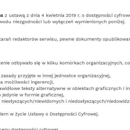
na
z ustawą z dnia 4 kwietnia 2019 r. o dostępności cyfrowe
wodu niezgodności lub wyłączeń wymienionych poniżej.
starań redaktorów serwisu, pewne dokumenty opublikowan
zenie odbywało się w kilku komórkach organizacyjnych, c
zasady przyjęte w innej jednostce organizacyjnej,
a możliwości ingerencji,
widłowe teksty alternatywne w obiektach graficznych i in
 jedynie w formie graficznej,
b niesłyszących/niewidomych i niedosłyszących/niedowid
iem w życie Ustawy o Dostępności Cyfrowej.
ceny dostępności cyfrowej