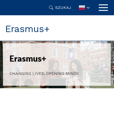
Przejdź
SZUKAJ
do
treści
Erasmus+
Erasmus+
CHANGING LIVES, OPENING MINDS