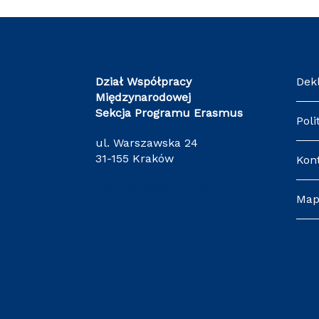
Dział Współpracy
Dek
Międzynarodowej
Sekcja Programu Erasmus
Poli
ul. Warszawska 24
31-155 Kraków
Kon
erasmus@pk.edu.pl
Map