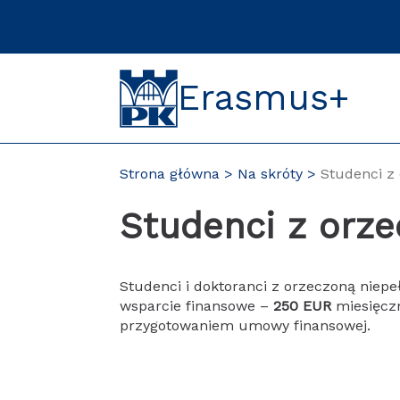
Przejdź
do
treści
Erasmus+
Strona główna
Na skróty
Studenci z
Studenci z orz
Studenci i doktoranci z orzeczoną nie
wsparcie finansowe –
250 EUR
miesięczn
przygotowaniem umowy finansowej.