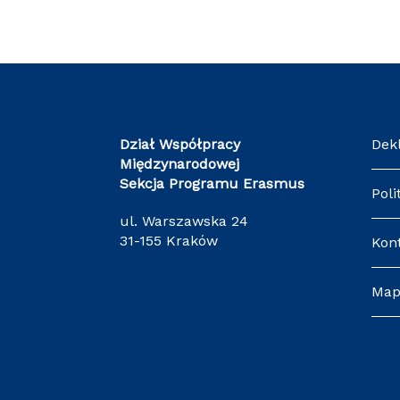
Dział Współpracy
Dek
Międzynarodowej
Sekcja Programu Erasmus
Poli
ul. Warszawska 24
31-155 Kraków
Kon
erasmus@pk.edu.pl
Map